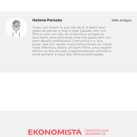
Helena Peixoto
1094 Artigos
‘If you can dream it, you can do it’: é assim que
gosta de pensar e viver a vida. Casada, com um
filho e com um cão, vê na família e amigos os
seus bens mais preciosos, mas não passa sem um
bom desafio profissional. Comunicar é a ‘sua
praia’, seja em canais mais institucionais ou meios
mais informais. Adora um bom filme, uma viagem
dentro ou fora do país, é apaixonada por animais e
anda sempre ‘à caça’ das últimas promoções.