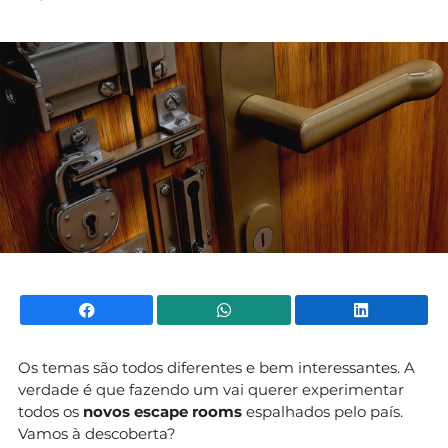
Mundial 2026
Facebook
WhatsApp
Li
Os temas são todos diferentes e bem interessantes. A
verdade é que fazendo um vai querer experimentar
todos os
novos escape rooms
espalhados pelo país.
Vamos à descoberta?