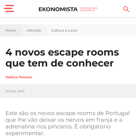
Finanças Pessoais
Home
Lifestyle
Cultura e Lazer
Motores
4 novos escape rooms
Carreira
que tem de conhecer
Casa
Helena Peixoto
Lifestyle
06 Dez, 2017
Sociedade
Tecnologia
Este são os novos escape rooms de Portugal
que lhe vão deixar os nervos em franja e a
adrenalina nos píncaros. É obrigatório
Negócios
experimentar.