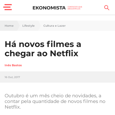
Finanças Pessoais
Home
Lifestyle
Cultura e Lazer
Motores
Há novos filmes a
Carreira
chegar ao Netflix
Casa
Inês Bastos
Lifestyle
16 Out, 2017
Sociedade
Tecnologia
Outubro é um mês cheio de novidades, a
contar pela quantidade de novos filmes no
Netflix.
Negócios