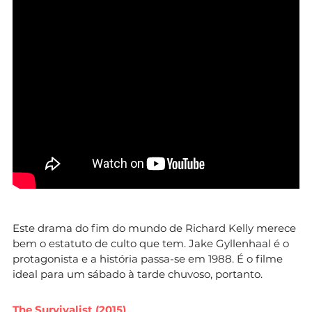
Este drama do fim do mundo de Richard Kelly merece
bem o estatuto de culto que tem. Jake Gyllenhaal é o
protagonista e a história passa-se em 1988. É o filme
ideal para um sábado à tarde chuvoso, portanto.
The Survivalist (2015)