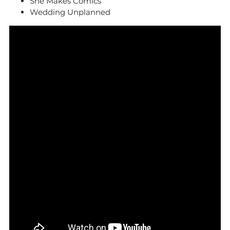
She Makes Comics
Wedding Unplanned