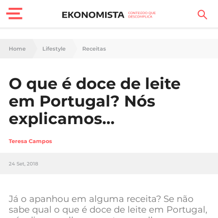
Finanças Pessoais
Home
Lifestyle
Receitas
Motores
O que é doce de leite
Carreira
em Portugal? Nós
Casa
explicamos…
Lifestyle
Teresa Campos
Sociedade
24 Set, 2018
Tecnologia
Já o apanhou em alguma receita? Se não
Negócios
sabe qual o que é doce de leite em Portugal,