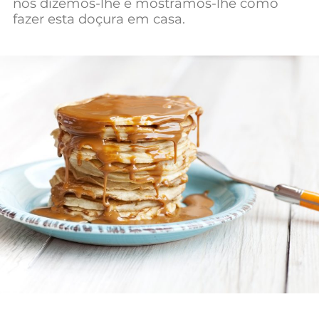
nós dizemos-lhe e mostramos-lhe como
Mundial 2026
fazer esta doçura em casa.