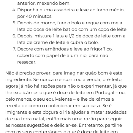
anterior, mexendo bem.
Disponha numa assadeira e leve ao forno médio,
por 40 minutos.
Depois de morno, fure o bolo e regue com meia
lata do doce de leite batido com um copo de leite.
Depois, misture 1 lata e 1/2 de doce de leite com a
lata de creme de leite e cubra o bolo.
Decore com amêndoas e leve ao frigorífico,
coberto com papel de alumínio, para não
ressecar.
Não é preciso provar, para imaginar quão bom é este
ingrediente. Se nunca o encontrou à venda, pré-feito,
agora já não há razões para não o experimentar, já que
lhe explicámos o que é doce de leite em Portugal – ou,
pelo menos, o seu equivalente – e lhe deixámos a
receita de como o confecionar em sua casa. Se é
imigrante e esta doçura o iria ajudar a matar saudades
da sua terra natal, então mais uma razão para seguir
as nossas sugestões e deliciar-se. Entretanto, partilhe
com os seus conterrâneos o que é doce de leite em