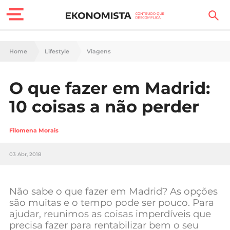
Finanças Pessoais
Home
Lifestyle
Viagens
Motores
O que fazer em Madrid:
Carreira
10 coisas a não perder
Casa
Filomena Morais
Lifestyle
03 Abr, 2018
Sociedade
Tecnologia
Não sabe o que fazer em Madrid? As opções
são muitas e o tempo pode ser pouco. Para
ajudar, reunimos as coisas imperdíveis que
Negócios
precisa fazer para rentabilizar bem o seu