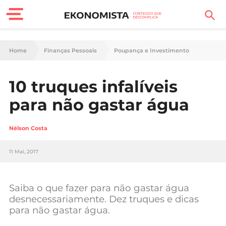
Finanças Pessoais
Home
Finanças Pessoais
Poupança e Investimento
Motores
10 truques infalíveis
Carreira
para não gastar água
Casa
Nélson Costa
Lifestyle
11 Mai, 2017
Sociedade
Tecnologia
Saiba o que fazer para não gastar água
desnecessariamente. Dez truques e dicas
para não gastar água.
Negócios