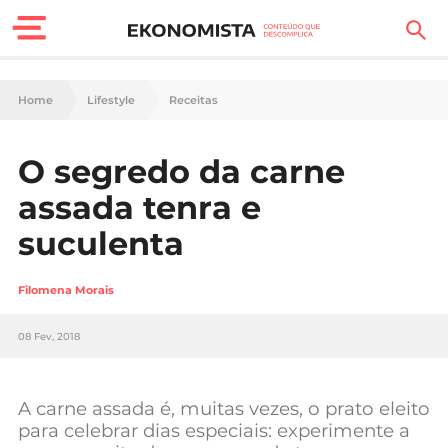
Finanças Pessoais
Home
Lifestyle
Receitas
Motores
O segredo da carne
Carreira
assada tenra e
Casa
suculenta
Lifestyle
Filomena Morais
Sociedade
08 Fev, 2018
Tecnologia
A carne assada é, muitas vezes, o prato eleito
Negócios
para celebrar dias especiais: experimente a