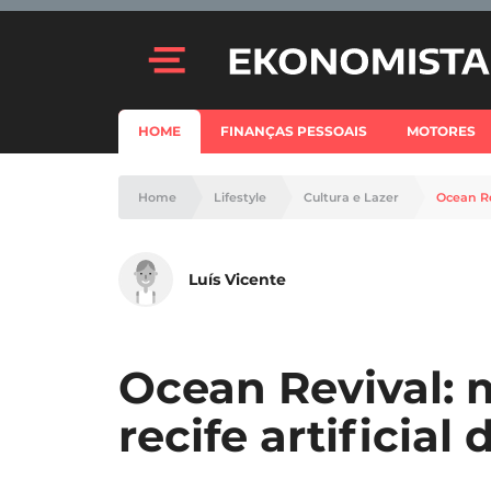
HOME
FINANÇAS PESSOAIS
MOTORES
Home
Lifestyle
Cultura e Lazer
Ocean Re
Luís Vicente
Ocean Revival: 
recife artificial