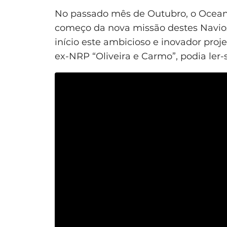
No passado mês de Outubro, o Ocean 
começo da nova missão destes Navios
início este ambicioso e inovador pr
ex-NRP “Oliveira e Carmo”, podia ler