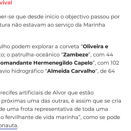
vival
r-se que desde início o objectivo passou por
altura não estavam ao serviço da Marinha
lho podem explorar a corveta “
Oliveira e
o; o patrulha-oceânico “
Zambeze
”, com 44
omandante Hermenegildo Capelo
”, com 102
vio hidrográfico “
Almeida Carvalho
“, de 64
cifes artificiais de Alvor que estão
próximas uma das outras, é assim que se cria
onde uma frota representativa de toda uma
 fervilhante de vida marinha”, como se pode
bnauta
.