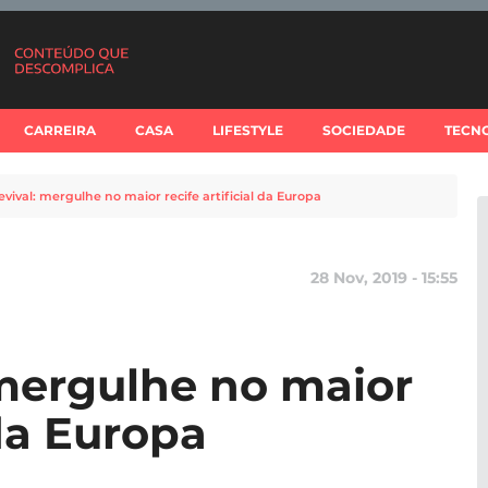
CARREIRA
CASA
LIFESTYLE
SOCIEDADE
TECN
vival: mergulhe no maior recife artificial da Europa
28 Nov, 2019 - 15:55
mergulhe no maior
 da Europa