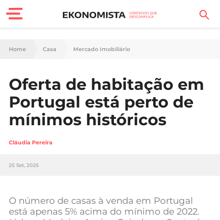
Finanças Pessoais
Home
Casa
Mercado Imobiliário
Motores
Oferta de habitação em
Carreira
Portugal está perto de
Casa
mínimos históricos
Lifestyle
Cláudia Pereira
Sociedade
25 Set, 2025
Tecnologia
O número de casas à venda em Portugal
Negócios
está apenas 5% acima do mínimo de 2022.