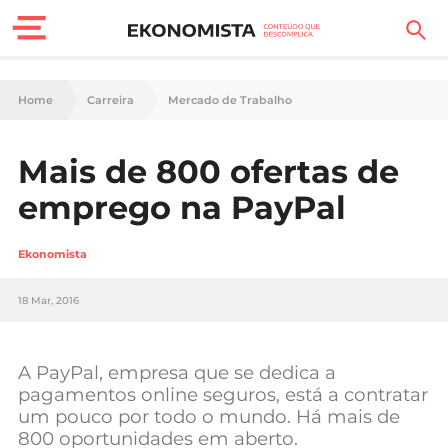
Finanças Pessoais
Home
Carreira
Mercado de Trabalho
Motores
Mais de 800 ofertas de
Carreira
emprego na PayPal
Casa
Ekonomista
Lifestyle
18 Mar, 2016
Sociedade
Tecnologia
A PayPal, empresa que se dedica a
pagamentos online seguros, está a contratar
um pouco por todo o mundo. Há mais de
Negócios
800 oportunidades em aberto.