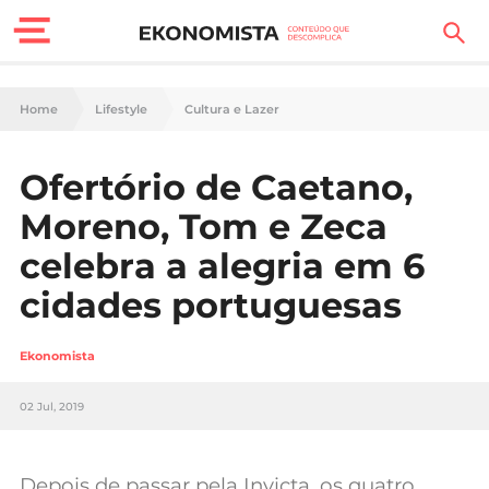
Finanças Pessoais
Home
Lifestyle
Cultura e Lazer
Motores
Ofertório de Caetano,
Carreira
Moreno, Tom e Zeca
Casa
celebra a alegria em 6
cidades portuguesas
Lifestyle
Sociedade
Ekonomista
Tecnologia
02 Jul, 2019
Negócios
Depois de passar pela Invicta, os quatro