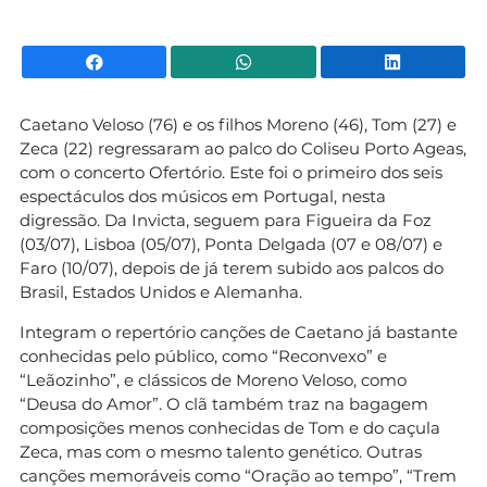
Facebook
WhatsApp
Li
Caetano Veloso (76) e os filhos Moreno (46), Tom (27) e
Zeca (22) regressaram ao palco do Coliseu Porto Ageas,
com o concerto Ofertório. Este foi o primeiro dos seis
espectáculos dos músicos em Portugal, nesta
digressão. Da Invicta, seguem para Figueira da Foz
(03/07), Lisboa (05/07), Ponta Delgada (07 e 08/07) e
Faro (10/07), depois de já terem subido aos palcos do
Brasil, Estados Unidos e Alemanha.
Integram o repertório canções de Caetano já bastante
conhecidas pelo público, como “Reconvexo” e
“Leãozinho”, e clássicos de Moreno Veloso, como
“Deusa do Amor”. O clã também traz na bagagem
composições menos conhecidas de Tom e do caçula
Zeca, mas com o mesmo talento genético. Outras
canções memoráveis como “Oração ao tempo”, “Trem