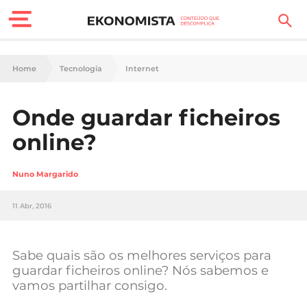
Finanças Pessoais
Home
Tecnologia
Internet
Motores
Onde guardar ficheiros
Carreira
online?
Casa
Nuno Margarido
Lifestyle
11 Abr, 2016
Sociedade
Tecnologia
Sabe quais são os melhores serviços para
guardar ficheiros online? Nós sabemos e
vamos partilhar consigo.
Negócios