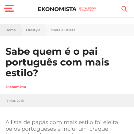
Finanças Pessoais
Home
Lifestyle
Moda e Beleza
Motores
Sabe quem é o pai
Carreira
português com mais
Casa
estilo?
Lifestyle
Ekonomista
Sociedade
16 Mar, 2018
Tecnologia
A lista de papás com mais estilo foi eleita
Negócios
pelos portugueses e inclui um craque