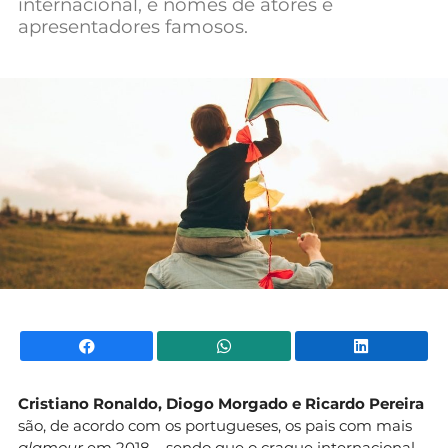
internacional, e nomes de atores e
Mundial 2026
apresentadores famosos.
Facebook
WhatsApp
Li
Cristiano Ronaldo, Diogo Morgado e Ricardo Pereira
são, de acordo com os portugueses, os pais com mais
glamour
em 2018 – sendo que o craque internacional