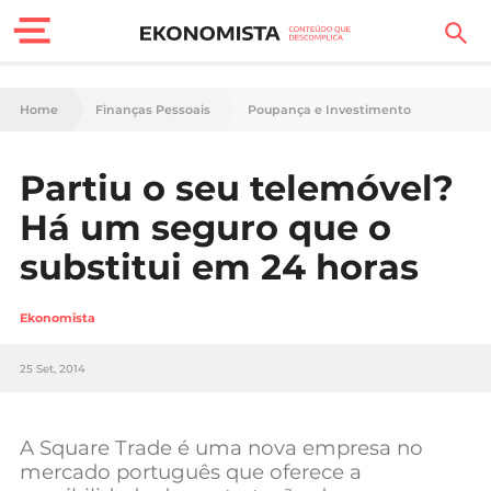
Finanças Pessoais
Home
Finanças Pessoais
Poupança e Investimento
Motores
Partiu o seu telemóvel?
Carreira
Há um seguro que o
Casa
substitui em 24 horas
Lifestyle
Ekonomista
Sociedade
25 Set, 2014
Tecnologia
A Square Trade é uma nova empresa no
Negócios
mercado português que oferece a