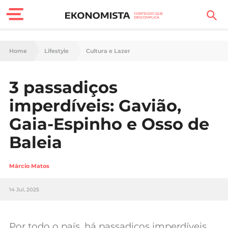
Finanças Pessoais
Home
Lifestyle
Cultura e Lazer
Motores
3 passadiços
Carreira
imperdíveis: Gavião,
Casa
Gaia-Espinho e Osso de
Baleia
Lifestyle
Sociedade
Márcio Matos
Tecnologia
14 Jul, 2025
Negócios
Por todo o país, há passadiços imperdíveis,