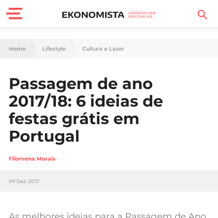
Finanças Pessoais
Home
Lifestyle
Cultura e Lazer
Motores
Passagem de ano
Carreira
2017/18: 6 ideias de
Casa
festas grátis em
Portugal
Lifestyle
Sociedade
Filomena Morais
Tecnologia
09 Dez, 2017
Negócios
As melhores ideias para a Passagem de Ano