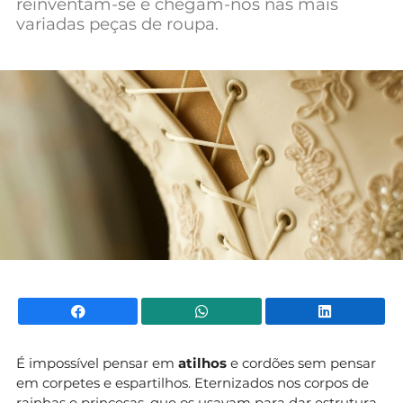
reinventam-se e chegam-nos nas mais
Mundial 2026
variadas peças de roupa.
Facebook
WhatsApp
Li
É impossível pensar em
atilhos
e cordões sem pensar
em corpetes e espartilhos. Eternizados nos corpos de
rainhas e princesas, que os usavam para dar estrutura