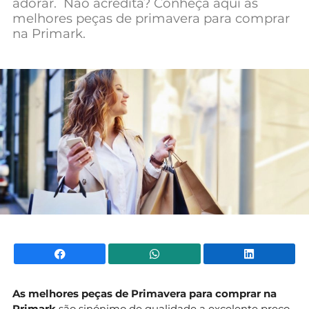
adorar. Não acredita? Conheça aqui as
Mundial 2026
melhores peças de primavera para comprar
na Primark.
Facebook
WhatsApp
Li
As melhores peças de Primavera para comprar na
Primark
são sinónimo de qualidade a excelente preço.