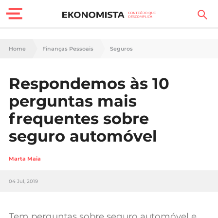
Finanças Pessoais
Home
Finanças Pessoais
Seguros
Motores
Respondemos às 10
Carreira
perguntas mais
Casa
frequentes sobre
seguro automóvel
Lifestyle
Sociedade
Marta Maia
Tecnologia
04 Jul, 2019
Negócios
Tem perguntas sobre seguro automóvel e