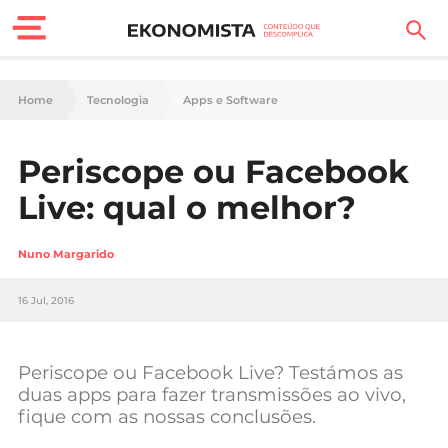
Finanças Pessoais
Home
Tecnologia
Apps e Software
Motores
Periscope ou Facebook
Carreira
Live: qual o melhor?
Casa
Nuno Margarido
Lifestyle
16 Jul, 2016
Sociedade
Tecnologia
Periscope ou Facebook Live? Testámos as
duas apps para fazer transmissões ao vivo,
fique com as nossas conclusões.
Negócios