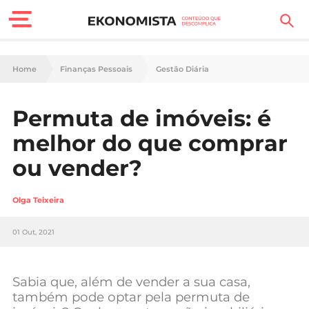
Finanças Pessoais
Home
Finanças Pessoais
Gestão Diária
Motores
Permuta de imóveis: é
Carreira
melhor do que comprar
Casa
ou vender?
Lifestyle
Olga Teixeira
Sociedade
01 Out, 2021
Tecnologia
Sabia que, além de vender a sua casa,
Negócios
também pode optar pela permuta de