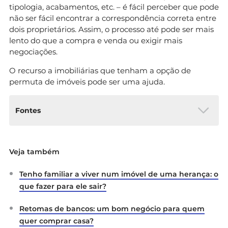
tipologia, acabamentos, etc. – é fácil perceber que pode
não ser fácil encontrar a correspondência correta entre
dois proprietários. Assim, o processo até pode ser mais
lento do que a compra e venda ou exigir mais
negociações.
O recurso a imobiliárias que tenham a opção de
permuta de imóveis pode ser uma ajuda.
Fontes
Diário da República Eletrónico:
Decreto-
Veja também
Lei n.º 47344 (Código Civil) Artigo 939.º –
Aplicabilidade das normas relativas à
Tenho familiar a viver num imóvel de uma herança: o
compra e venda
que fazer para ele sair?
Ordem dos Notários:
Compra, venda e
permuta
Retomas de bancos: um bom negócio para quem
quer comprar casa?
Portal das Finanças:
Código do IRS –