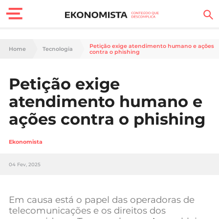
Finanças Pessoais
Petição exige atendimento humano e ações
Home
Tecnologia
contra o phishing
Motores
Petição exige
Carreira
atendimento humano e
Casa
ações contra o phishing
Lifestyle
Ekonomista
Sociedade
04 Fev, 2025
Tecnologia
Em causa está o papel das operadoras de
Negócios
telecomunicações e os direitos dos