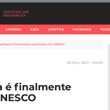
CARREIRA
CASA
LIFESTYLE
SOCIEDADE
TECN
apolitana é finalmente património da UNESCO
26 Dez, 2017 - 04:00
a é finalmente
 UNESCO