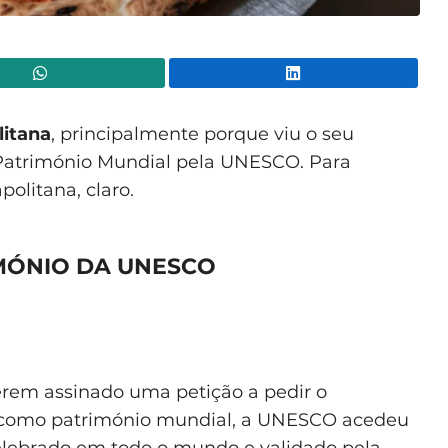
WhatsApp
Lin
litana
, principalmente porque viu o seu
 Património Mundial pela UNESCO. Para
olitana, claro.
IMÓNIO DA UNESCO
terem assinado uma petição a pedir o
 como património mundial, a UNESCO acedeu
celebrado em todo o mundo e validado pela