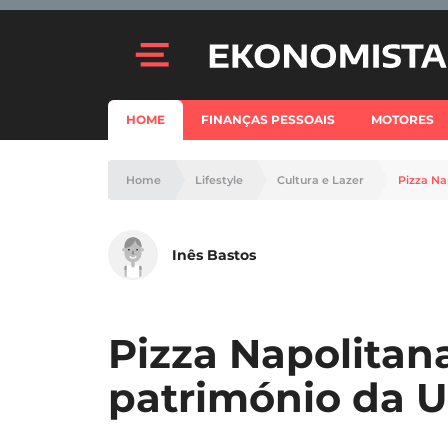
HOME
FINANÇAS PESSOAIS
MOTORES
Home
Lifestyle
Cultura e Lazer
Pizza N
Inês Bastos
Pizza Napolitan
património da