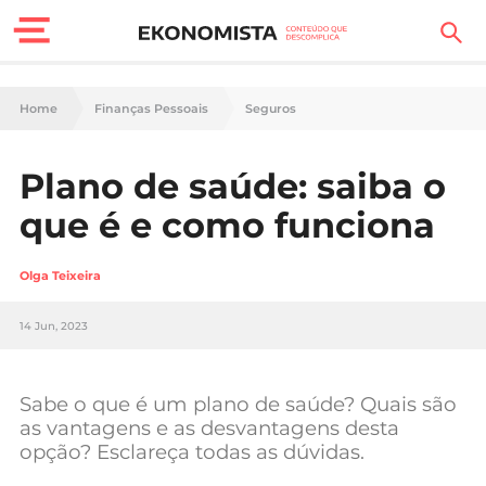
Finanças Pessoais
Home
Finanças Pessoais
Seguros
Motores
Plano de saúde: saiba o
Carreira
que é e como funciona
Casa
Olga Teixeira
Lifestyle
14 Jun, 2023
Sociedade
Tecnologia
Sabe o que é um plano de saúde? Quais são
as vantagens e as desvantagens desta
opção? Esclareça todas as dúvidas.
Negócios