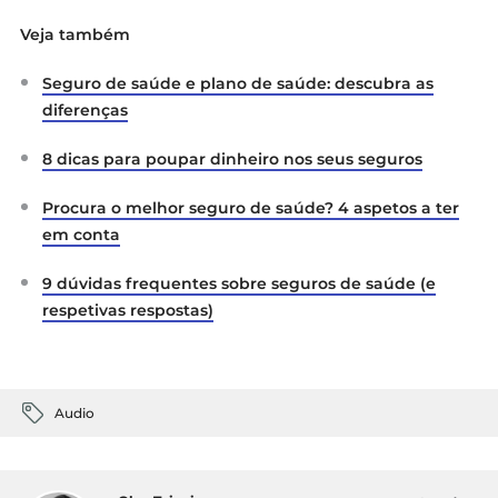
Autoridade de Supervisão de Seguros e
Veja também
Fundos de Pensões (ASF):
Seguro de
Saúde (
Brochura informativa
).
Seguro de saúde e plano de saúde: descubra as
Diário da República Eletrónico:
Decreto-
Lei n.º 72/2008
– Regime jurídico do
diferenças
contrato de seguro
8 dicas para poupar dinheiro nos seus seguros
Procura o melhor seguro de saúde? 4 aspetos a ter
em conta
9 dúvidas frequentes sobre seguros de saúde (e
respetivas respostas)
Audio