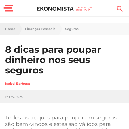
Finanças Pessoais
Home
Finanças Pessoais
Seguros
Motores
8 dicas para poupar
Carreira
dinheiro nos seus
Casa
seguros
Lifestyle
Isabel Barbosa
Sociedade
17 Fev, 2025
Tecnologia
Todos os truques para poupar em seguros
Negócios
são bem-vindos e estes são válidos para