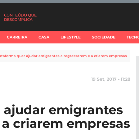
CARREIRA
CASA
LIFESTYLE
SOCIEDADE
TECN
ataforma quer ajudar emigrantes a regressarem e a criarem empresas
19 Set, 2017 - 11:28
 ajudar emigrantes
 a criarem empresas