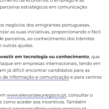
escimento da economia, o emprego e as
 parceiros estratégicos em comunicação
 os negócios dos emigrantes portugueses,
izar as suas iniciativas, proporcionando o fácil
 de parceiros, ao conhecimento dos trâmites
e outras ajudas.
nvestir em tecnologia ou conhecimento
, que
estaque em empresas internacionais, tendo em
 já difícil encontrar candidatos para as
s de informação e comunicação
e para centros
 em
www.elevaroseunegocio.pt
, consultar o
re como aceder aos incentivos. Também
 email
programa@elevaroseunegocio.pt
.