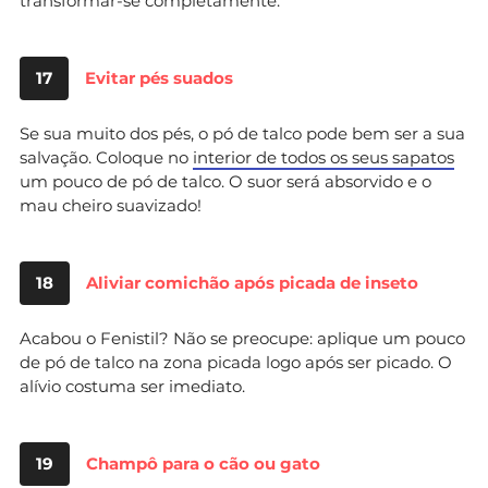
transformar-se completamente.
17
Evitar pés suados
Se sua muito dos pés, o pó de talco pode bem ser a sua
salvação. Coloque no
interior de todos os seus sapatos
um pouco de pó de talco. O suor será absorvido e o
mau cheiro suavizado!
18
Aliviar comichão após picada de inseto
Acabou o Fenistil? Não se preocupe: aplique um pouco
de pó de talco na zona picada logo após ser picado. O
alívio costuma ser imediato.
19
Champô para o cão ou gato