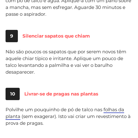
com pó de talco e água. Aplique-a com um pano sobre
a mancha, mas sem esfregar. Aguarde 30 minutos e
passe o aspirador.
9
Silenciar sapatos que chiam
Não são poucos os sapatos que por serem novos têm
aquele chiar típico e irritante. Aplique um pouco de
talco levantando a palmilha e vai ver o barulho
desaparecer.
10
Livrar-se de pragas nas plantas
Polvilhe um pouquinho de pó de talco nas
folhas da
planta
(sem exagerar). Isto vai criar um revestimento à
prova de pragas.