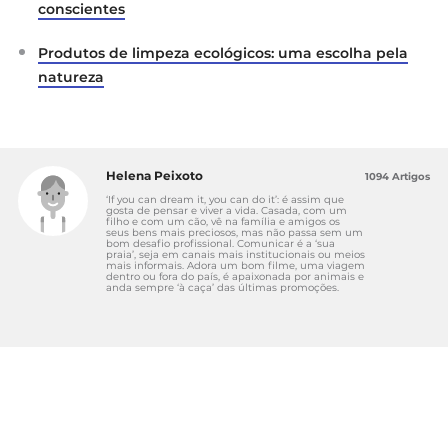
conscientes
Produtos de limpeza ecológicos: uma escolha pela
natureza
Helena Peixoto
1094 Artigos
‘If you can dream it, you can do it’: é assim que
gosta de pensar e viver a vida. Casada, com um
filho e com um cão, vê na família e amigos os
seus bens mais preciosos, mas não passa sem um
bom desafio profissional. Comunicar é a ‘sua
praia’, seja em canais mais institucionais ou meios
mais informais. Adora um bom filme, uma viagem
dentro ou fora do país, é apaixonada por animais e
anda sempre ‘à caça’ das últimas promoções.