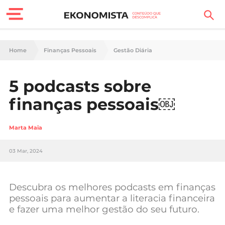
Finanças Pessoais
Home
Finanças Pessoais
Gestão Diária
Motores
5 podcasts sobre
Carreira
finanças pessoais￼
Casa
Marta Maia
Lifestyle
03 Mar, 2024
Sociedade
Tecnologia
Descubra os melhores podcasts em finanças
pessoais para aumentar a literacia financeira
e fazer uma melhor gestão do seu futuro.
Negócios