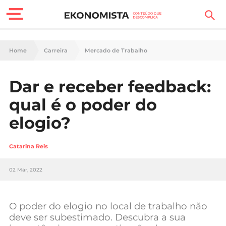
Finanças Pessoais
Home
Carreira
Mercado de Trabalho
Motores
Dar e receber feedback:
Carreira
qual é o poder do
Casa
elogio?
Lifestyle
Catarina Reis
Sociedade
02 Mar, 2022
Tecnologia
O poder do elogio no local de trabalho não
Negócios
deve ser subestimado. Descubra a sua