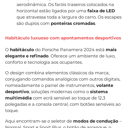
aerodinâmica. Os faróis traseiros colocados na
horizontal estão ligados por uma
faixa de LED
que atravessa toda a largura do carro. Os escapes
são duplos com
ponteiras cromadas
.
Habitáculo luxuoso com apontamentos desportivos
O
habitáculo
do Porsche Panamera 2024 está
mais
elegante e refinado
. Oferece um ambiente de luxo,
conforto e tecnologia aos ocupantes.
O
design
combina elementos clássicos da marca,
conjugando comandos analógicos com outros digitais,
nomeadamente o painel de instrumentos,
volante
desportivo
, soluções modernas como o
sistema
multimédia
com ecrã sensível ao toque de 12,3
polegadas e a consola central, com botões sensíveis ao
toque.
Aqui encontram-se o seletor de
modos de condução
–
Normal, Sport e Sport Plus, o botão de arranque, o