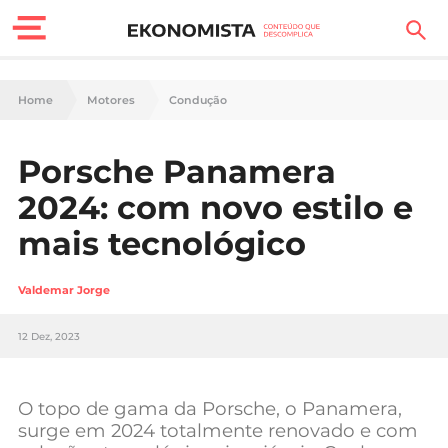
Finanças Pessoais
Home
Motores
Condução
Motores
Porsche Panamera
Carreira
2024: com novo estilo e
Casa
mais tecnológico
Lifestyle
Valdemar Jorge
Sociedade
12 Dez, 2023
Tecnologia
O topo de gama da Porsche, o Panamera,
Negócios
surge em 2024 totalmente renovado e com