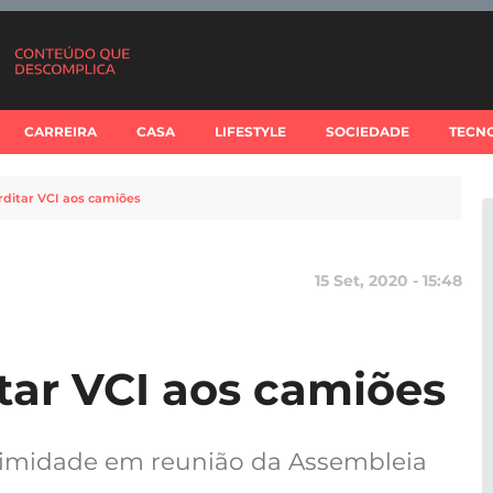
CARREIRA
CASA
LIFESTYLE
SOCIEDADE
TECN
erditar VCI aos camiões
15 Set, 2020 - 15:48
itar VCI aos camiões
nimidade em reunião da Assembleia