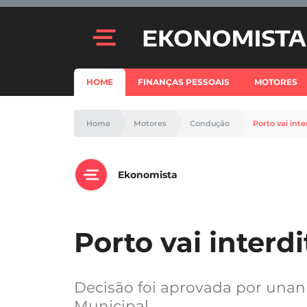
HOME
FINANÇAS PESSOAIS
MOTORES
Home
Motores
Condução
Porto vai int
Ekonomista
Porto vai interd
Decisão foi aprovada por una
Municipal.