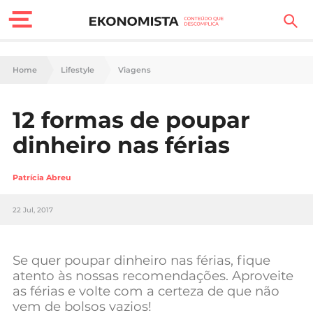
Finanças Pessoais
Home
Lifestyle
Viagens
Motores
12 formas de poupar
Carreira
dinheiro nas férias
Casa
Patrícia Abreu
Lifestyle
22 Jul, 2017
Sociedade
Tecnologia
Se quer poupar dinheiro nas férias, fique
atento às nossas recomendações. Aproveite
as férias e volte com a certeza de que não
Negócios
vem de bolsos vazios!