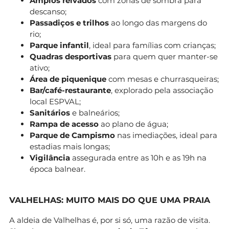
Amplos relvados
com zonas de sombra para
descanso;
Passadiços e trilhos
ao longo das margens do
rio;
Parque infantil
, ideal para famílias com crianças;
Quadras desportivas
para quem quer manter-se
ativo;
Área de piquenique
com mesas e churrasqueiras;
Bar/café-restaurante
, explorado pela associação
local ESPVAL;
Sanitários
e balneários;
Rampa de acesso
ao plano de água;
Parque de Campismo
nas imediações, ideal para
estadias mais longas;
Vigilância
assegurada entre as 10h e as 19h na
época balnear.
VALHELHAS: MUITO MAIS DO QUE UMA PRAIA
A aldeia de Valhelhas é, por si só, uma razão de visita.