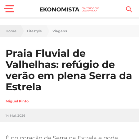
Finanças Pessoais
Home
Lifestyle
Viagens
Motores
Praia Fluvial de
Carreira
Valhelhas: refúgio de
Casa
verão em plena Serra da
Estrela
Lifestyle
Sociedade
Miguel Pinto
Tecnologia
14 Mai, 2026
Negócios
É no coração da Serra da Estrela e pode