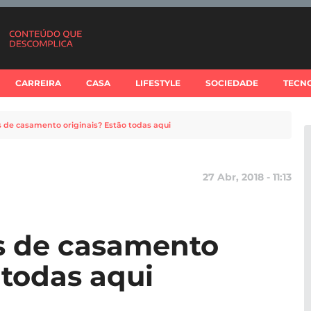
CARREIRA
CASA
LIFESTYLE
SOCIEDADE
TECN
 de casamento originais? Estão todas aqui
27 Abr, 2018 - 11:13
s de casamento
 todas aqui