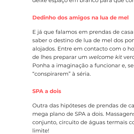
deixe espaço em branco para que con
Dedinho dos amigos na lua de mel
E já que falamos em prendas de casam
saber o destino de lua de mel dos p
alojados. Entre em contacto com o h
de lhes preparar um
welcome kit
verd
Ponha a imaginação a funcionar e, se
“conspirarem” à séria.
SPA a dois
Outra das hipóteses de prendas de c
mega plano de SPA a dois. Massagens
conjunto, circuito de águas termais 
limite!