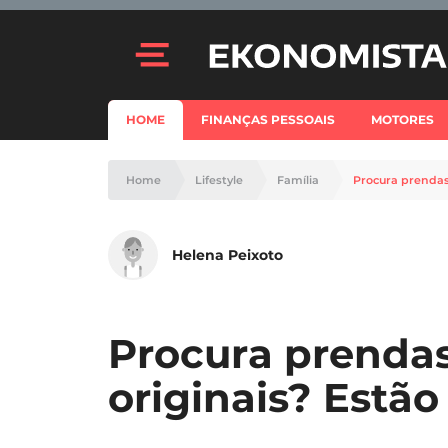
HOME
FINANÇAS PESSOAIS
MOTORES
Home
Lifestyle
Família
Procura prendas
Helena Peixoto
Procura prenda
originais? Estão