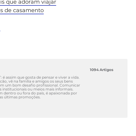
is que adoram viajar
es de casamento
?
1094 Artigos
’: é assim que gosta de pensar e viver a vida.
ão, vê na família e amigos os seus bens
em um bom desafio profissional. Comunicar
is institucionais ou meios mais informais.
dentro ou fora do país, é apaixonada por
das últimas promoções.