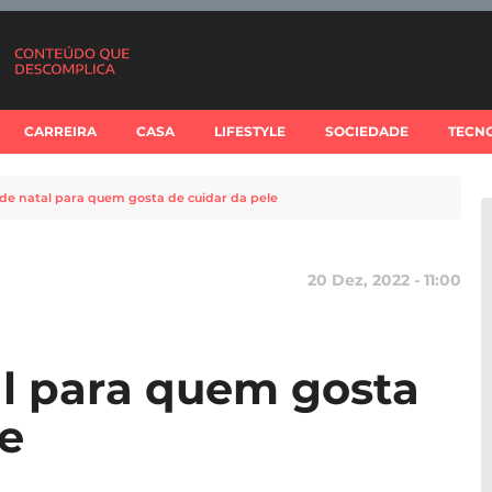
CARREIRA
CASA
LIFESTYLE
SOCIEDADE
TECN
de natal para quem gosta de cuidar da pele
20 Dez, 2022 - 11:00
l para quem gosta
le