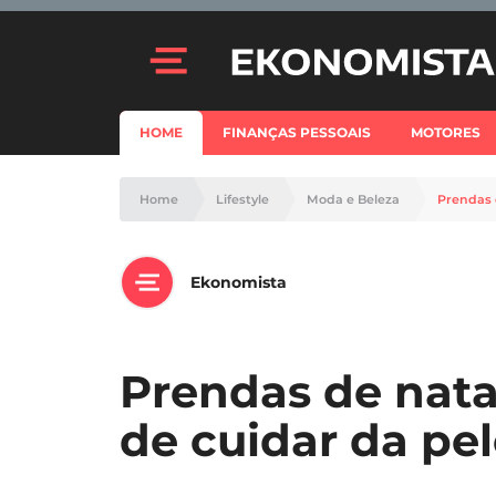
HOME
FINANÇAS PESSOAIS
MOTORES
Home
Lifestyle
Moda e Beleza
Prendas 
Ekonomista
Prendas de nata
de cuidar da pe