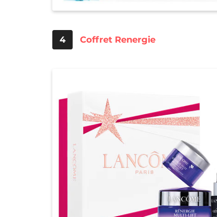
4
Coffret Renergie