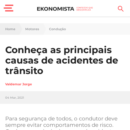
Finanças Pessoais
Home
Motores
Condução
Motores
Conheça as principais
Carreira
causas de acidentes de
Casa
trânsito
Lifestyle
Valdemar Jorge
Sociedade
04 Mar, 2021
Tecnologia
Para segurança de todos, o condutor deve
Negócios
sempre evitar comportamentos de risco.