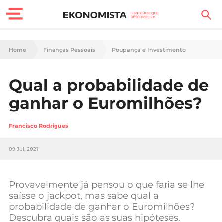
Finanças Pessoais
Home
Finanças Pessoais
Poupança e Investimento
Motores
Qual a probabilidade de
Carreira
ganhar o Euromilhões?
Casa
Francisco Rodrigues
Lifestyle
09 Jul, 2021
Sociedade
Tecnologia
Provavelmente já pensou o que faria se lhe
saísse o jackpot, mas sabe qual a
probabilidade de ganhar o Euromilhões?
Negócios
Descubra quais são as suas hipóteses.