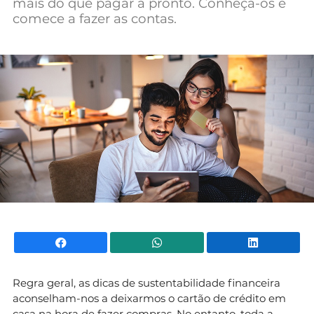
mais do que pagar a pronto. Conheça-os e
Mundial 2026
comece a fazer as contas.
Facebook
WhatsApp
Li
Regra geral, as dicas de sustentabilidade financeira
aconselham-nos a deixarmos o cartão de crédito em
casa na hora de fazer compras. No entanto, toda a