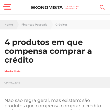
Finanças Pessoais
Home
Finanças Pessoais
Créditos
Motores
4 produtos em que
Carreira
compensa comprar a
Casa
crédito
Lifestyle
Marta Maia
Sociedade
09 Nov, 2018
Tecnologia
Não são regra geral, mas existem: são
Negócios
produtos que compensa comprar a crédito