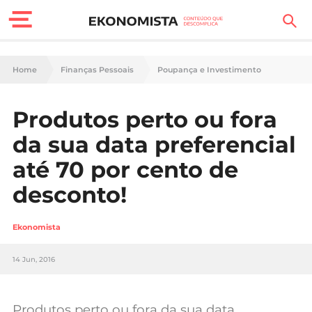
Finanças Pessoais
Home
Finanças Pessoais
Poupança e Investimento
Motores
Produtos perto ou fora
Carreira
da sua data preferencial
Casa
até 70 por cento de
desconto!
Lifestyle
Sociedade
Ekonomista
Tecnologia
14 Jun, 2016
Negócios
Produtos perto ou fora da sua data