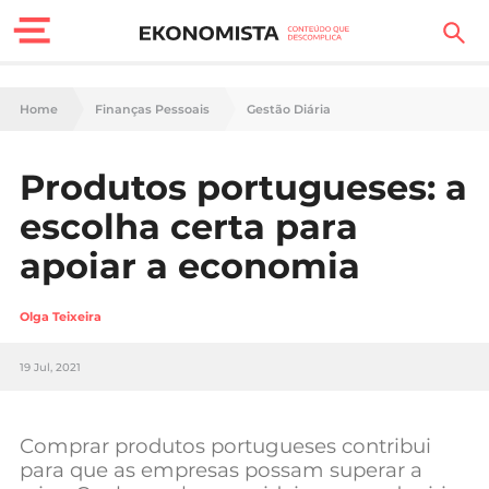
Finanças Pessoais
Home
Finanças Pessoais
Gestão Diária
Motores
Produtos portugueses: a
Carreira
escolha certa para
Casa
apoiar a economia
Lifestyle
Olga Teixeira
Sociedade
19 Jul, 2021
Tecnologia
Comprar produtos portugueses contribui
Negócios
para que as empresas possam superar a