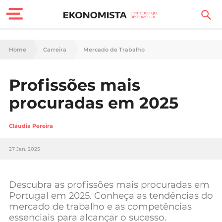
Finanças Pessoais
Home
Carreira
Mercado de Trabalho
Motores
Profissões mais
Carreira
procuradas em 2025
Casa
Cláudia Pereira
Lifestyle
27 Jan, 2025
Sociedade
Tecnologia
Descubra as profissões mais procuradas em
Portugal em 2025. Conheça as tendências do
mercado de trabalho e as competências
Negócios
essenciais para alcançar o sucesso.