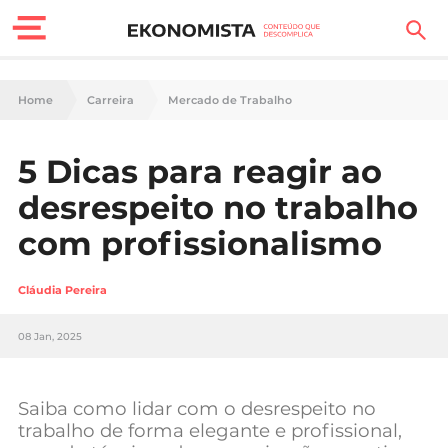
Finanças Pessoais
Home
Carreira
Mercado de Trabalho
Motores
5 Dicas para reagir ao
Carreira
desrespeito no trabalho
Casa
com profissionalismo
Lifestyle
Cláudia Pereira
Sociedade
08 Jan, 2025
Tecnologia
Saiba como lidar com o desrespeito no
Negócios
trabalho de forma elegante e profissional,