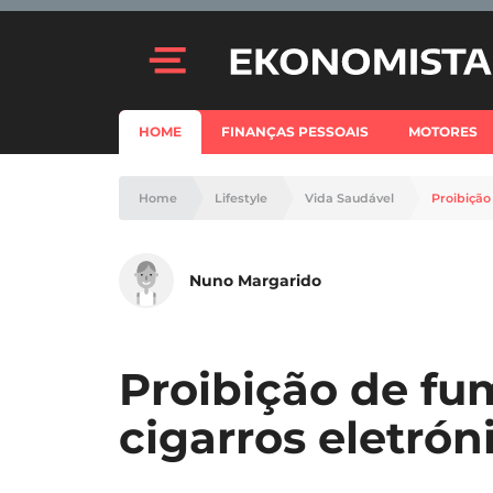
HOME
FINANÇAS PESSOAIS
MOTORES
Home
Lifestyle
Vida Saudável
Proibição
Nuno Margarido
Proibição de fu
cigarros eletrón