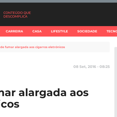
CARREIRA
CASA
LIFESTYLE
SOCIEDADE
TECN
 de fumar alargada aos cigarros eletrónicos
08 Set, 2016 - 08:25
mar alargada aos
icos