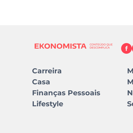
Carreira
M
Casa
M
Finanças Pessoais
N
Lifestyle
S