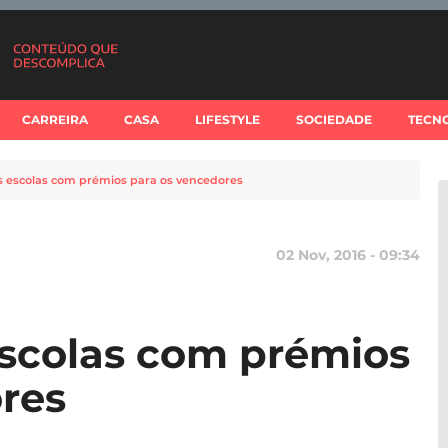
CARREIRA
CASA
LIFESTYLE
SOCIEDADE
TECN
s escolas com prémios para os vencedores
02 Nov, 2016 - 09:34
escolas com prémios
res