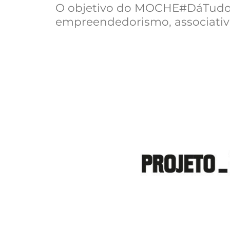
O objetivo do MOCHE#DáTudo b
empreendedorismo, associativis