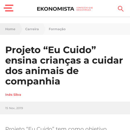
Finanças Pessoais
Home
Carreira
Formação
Motores
Projeto “Eu Cuido”
Carreira
ensina crianças a cuidar
Casa
dos animais de
companhia
Lifestyle
Sociedade
Inês Silva
Tecnologia
15 Nov, 2019
Negócios
Projeto “Eu Cuido” tem como objetivo