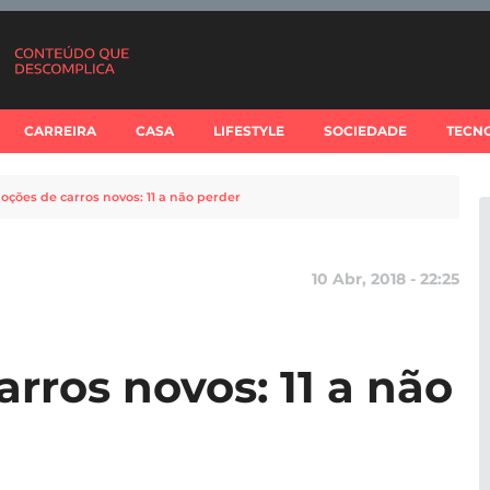
CARREIRA
CASA
LIFESTYLE
SOCIEDADE
TECN
ções de carros novos: 11 a não perder
10 Abr, 2018 - 22:25
rros novos: 11 a não