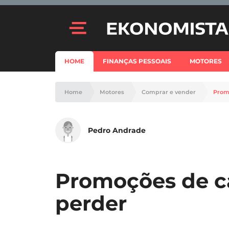
HOME
FINANÇAS PESSOAIS
MOTORES
Home
Motores
Comprar e vender
Promo
Pedro Andrade
Promoções de ca
perder