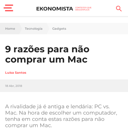
Finanças Pessoais
Home
Tecnologia
Gadgets
Motores
9 razões para não
Carreira
comprar um Mac
Casa
Luísa Santos
Lifestyle
18 Abr, 2018
Sociedade
Tecnologia
A rivalidade já é antiga e lendária: PC vs.
Mac. Na hora de escolher um computador,
tenha em conta estas razões para não
Negócios
comprar um Mac.