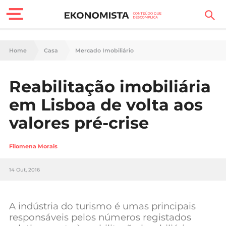
Finanças Pessoais
Home
Casa
Mercado Imobiliário
Motores
Reabilitação imobiliária
Carreira
em Lisboa de volta aos
Casa
valores pré-crise
Lifestyle
Filomena Morais
Sociedade
14 Out, 2016
Tecnologia
A indústria do turismo é umas principais
Negócios
responsáveis pelos números registados