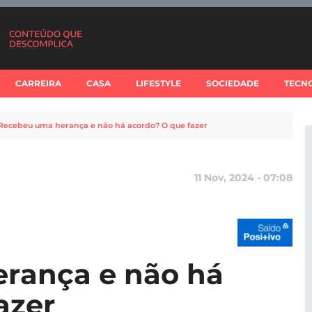
CARREIRA
CASA
LIFESTYLE
SOCIEDADE
TECN
Recebeu uma herança e não há acordo? O que fazer
11 Nov, 2024 - 07:08
rança e não há
azer