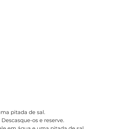
ma pitada de sal.
 Descasque-os e reserve.
ele em água e uma pitada de sal.