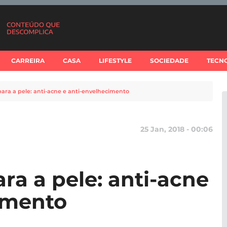
CARREIRA
CASA
LIFESTYLE
SOCIEDADE
TECN
para a pele: anti-acne e anti-envelhecimento
25 Jan, 2018 - 00:06
ra a pele: anti-acne
imento