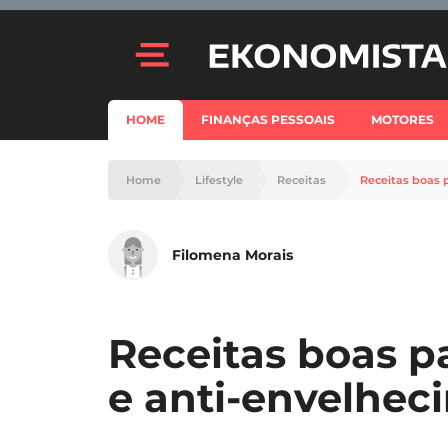
HOME
FINANÇAS PESSOAIS
MOTORES
Home
Lifestyle
Receitas
Receitas boas 
Filomena Morais
Receitas boas pa
e anti-envelhec