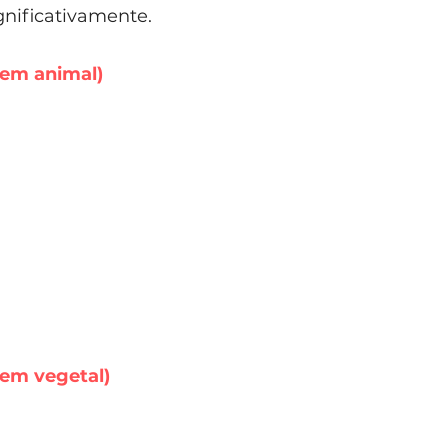
nificativamente.
gem animal)
gem vegetal)