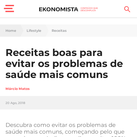
Finanças Pessoais
Home
Lifestyle
Receitas
Motores
Receitas boas para
Carreira
evitar os problemas de
Casa
saúde mais comuns
Lifestyle
Márcio Matos
Sociedade
20 Ago, 2018
Tecnologia
Descubra como evitar os problemas de
Negócios
saúde mais comuns, começando pelo que