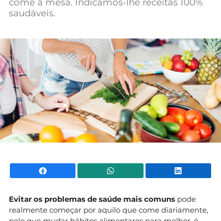
come à mesa. Indicamos-lhe receitas 100%
Mundial 2026
saudáveis.
Facebook
WhatsApp
Li
Evitar os problemas de saúde mais comuns
pode
realmente começar por aquilo que come diariamente,
pelo que mudar hábitos alimentares para melhor, é